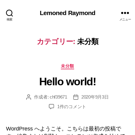
Lemoned Raymond
検索
メニュー
カテゴリー:
未分類
カ
未分類
テ
Hello world!
ゴ
リ
ー
作成者:
chf39671
2020年9月3日
投
投
稿
稿
Hello
1件のコメント
者
日
world!
へ
の
WordPress へようこそ。こちらは最初の投稿で