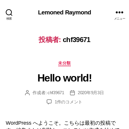
Lemoned Raymond
検索
メニュー
投稿者:
chf39671
カ
未分類
テ
Hello world!
ゴ
リ
ー
作成者:
chf39671
2020年9月3日
投
投
稿
稿
Hello
1件のコメント
者
日
world!
へ
の
WordPress へようこそ。こちらは最初の投稿で